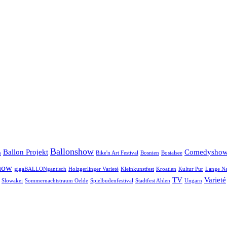
Ballonshow
Ballon Projekt
Comedysho
n
Bike'n Art Festival
Bosnien
Bostalsee
how
gigaBALLONgantisch
Holzgerlinger Varieté
Kleinkunstfest
Kroatien
Kultur Pur
Lange Na
TV
Varieté
Slowakei
Sommernachtstraum Oelde
Spielbudenfestival
Stadtfest Ahlen
Ungarn