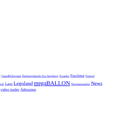
w
Fasching
Cäsar&Cleopatra
Dschungelnacht Zoo Augsburg
Ecuador
Festival
megaBALLON
Legoland
News
Laos
cht
Narzissenzauber
video trailer
Äthiopien