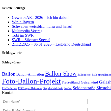
Neueste Beiträge
GewerbeART 2026 – Ich bin dabei!
Wir in Bayern
Schwaben weissblau, hurra und helau!
Multimedia Vortrag
Tobi im SWR
SWR – Silvester Special
21.12.2025 – 06.01.2026 – Legoland Deutschland
Schlagworte
Schlagwörter
Ballon-Show
Ballon
Ballon-Animation
Ballondeko
Balloninstallatio
Foto-Ballon-Projekt
Galas
Freizeitland Geiselwind
Seidenstraße
Sirmobi
Pfaffenhofen
Pfäffingen Heimspiel
Sag die Wahrheit
Seefest
Kontakt