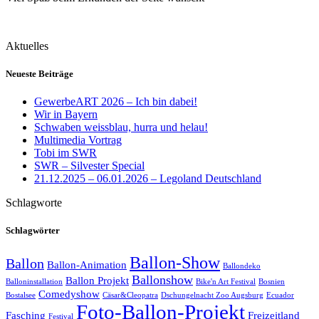
Aktuelles
Neueste Beiträge
GewerbeART 2026 – Ich bin dabei!
Wir in Bayern
Schwaben weissblau, hurra und helau!
Multimedia Vortrag
Tobi im SWR
SWR – Silvester Special
21.12.2025 – 06.01.2026 – Legoland Deutschland
Schlagworte
Schlagwörter
Ballon-Show
Ballon
Ballon-Animation
Ballondeko
Ballonshow
Ballon Projekt
Balloninstallation
Bike'n Art Festival
Bosnien
Comedyshow
Bostalsee
Cäsar&Cleopatra
Dschungelnacht Zoo Augsburg
Ecuador
Foto-Ballon-Projekt
Fasching
Freizeitland
Festival