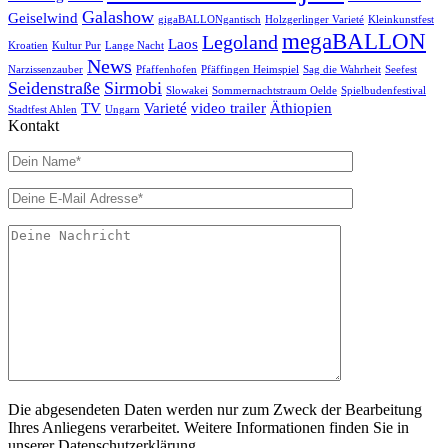
Galashow
Geiselwind
gigaBALLONgantisch
Holzgerlinger Varieté
Kleinkunstfest
megaBALLON
Legoland
Laos
Kroatien
Kultur Pur
Lange Nacht
News
Narzissenzauber
Pfaffenhofen
Pfäffingen Heimspiel
Sag die Wahrheit
Seefest
Seidenstraße
Sirmobi
Slowakei
Sommernachtstraum Oelde
Spielbudenfestival
TV
Varieté
video trailer
Äthiopien
Stadtfest Ahlen
Ungarn
Kontakt
Die abgesendeten Daten werden nur zum Zweck der Bearbeitung
Ihres Anliegens verarbeitet. Weitere Informationen finden Sie in
unserer Datenschutzerklärung