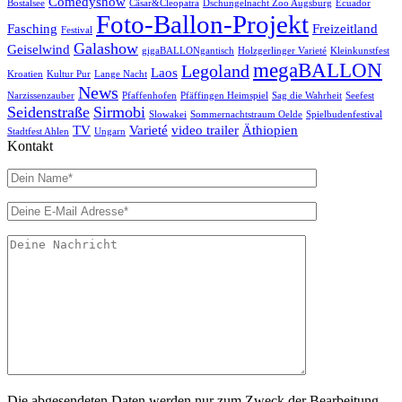
Comedyshow
Bostalsee
Cäsar&Cleopatra
Dschungelnacht Zoo Augsburg
Ecuador
Foto-Ballon-Projekt
Fasching
Freizeitland
Festival
Galashow
Geiselwind
gigaBALLONgantisch
Holzgerlinger Varieté
Kleinkunstfest
megaBALLON
Legoland
Laos
Kroatien
Kultur Pur
Lange Nacht
News
Narzissenzauber
Pfaffenhofen
Pfäffingen Heimspiel
Sag die Wahrheit
Seefest
Seidenstraße
Sirmobi
Slowakei
Sommernachtstraum Oelde
Spielbudenfestival
TV
Varieté
video trailer
Äthiopien
Stadtfest Ahlen
Ungarn
Kontakt
Die abgesendeten Daten werden nur zum Zweck der Bearbeitung