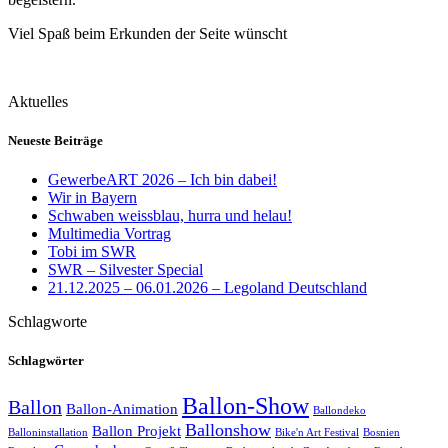
Viel Spaß beim Erkunden der Seite wünscht
Aktuelles
Neueste Beiträge
GewerbeART 2026 – Ich bin dabei!
Wir in Bayern
Schwaben weissblau, hurra und helau!
Multimedia Vortrag
Tobi im SWR
SWR – Silvester Special
21.12.2025 – 06.01.2026 – Legoland Deutschland
Schlagworte
Schlagwörter
Ballon-Show
Ballon
Ballon-Animation
Ballondeko
Ballonshow
Ballon Projekt
Balloninstallation
Bike'n Art Festival
Bosnien