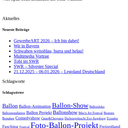
Aktuelles
Neueste Beiträge
GewerbeART 2026 – Ich bin dabei!
Wir in Bayern
Schwaben weissblau, hurra und helau!
Multimedia Vortrag
Tobi im SWR
SWR – Silvester Special
21.12.2025 – 06.01.2026 – Legoland Deutschland
Schlagworte
Schlagwörter
Ballon-Show
Ballon
Ballon-Animation
Ballondeko
Ballonshow
Ballon Projekt
Balloninstallation
Bike'n Art Festival
Bosnien
Comedyshow
Bostalsee
Cäsar&Cleopatra
Dschungelnacht Zoo Augsburg
Ecuador
Foto-Ballon-Projekt
Fasching
Freizeitland
Festival