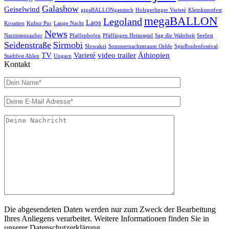
Galashow
Geiselwind
gigaBALLONgantisch
Holzgerlinger Varieté
Kleinkunstfest
megaBALLON
Legoland
Laos
Kroatien
Kultur Pur
Lange Nacht
News
Narzissenzauber
Pfaffenhofen
Pfäffingen Heimspiel
Sag die Wahrheit
Seefest
Seidenstraße
Sirmobi
Slowakei
Sommernachtstraum Oelde
Spielbudenfestival
TV
Varieté
video trailer
Äthiopien
Stadtfest Ahlen
Ungarn
Kontakt
Die abgesendeten Daten werden nur zum Zweck der Bearbeitung
Ihres Anliegens verarbeitet. Weitere Informationen finden Sie in
unserer Datenschutzerklärung