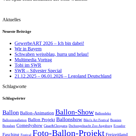
Aktuelles
Neueste Beiträge
GewerbeART 2026 – Ich bin dabei!
Wir in Bayern
Schwaben weissblau, hurra und helau!
Multimedia Vortrag
Tobi im SWR
SWR – Silvester Special
21.12.2025 – 06.01.2026 – Legoland Deutschland
Schlagworte
Schlagwörter
Ballon-Show
Ballon
Ballon-Animation
Ballondeko
Ballonshow
Ballon Projekt
Balloninstallation
Bike'n Art Festival
Bosnien
Comedyshow
Bostalsee
Cäsar&Cleopatra
Dschungelnacht Zoo Augsburg
Ecuador
Foto-Ballon-Projekt
Fasching
Freizeitland
Festival