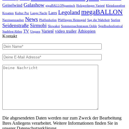
Galashow
Geiselwind
gigaBALLONgantisch
Holzgerlinger Varieté
Kleinkunstfest
megaBALLON
Legoland
Laos
Kroatien
Kultur Pur
Lange Nacht
News
Narzissenzauber
Pfaffenhofen
Pfäffingen Heimspiel
Sag die Wahrheit
Seefest
Seidenstraße
Sirmobi
Slowakei
Sommernachtstraum Oelde
Spielbudenfestival
TV
Varieté
video trailer
Äthiopien
Stadtfest Ahlen
Ungarn
Kontakt
Die abgesendeten Daten werden nur zum Zweck der Bearbeitung
Ihres Anliegens verarbeitet. Weitere Informationen finden Sie in
unserer Datenschutzerklärung