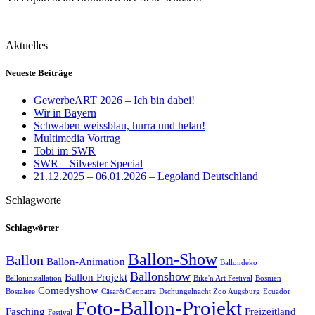
Aktuelles
Neueste Beiträge
GewerbeART 2026 – Ich bin dabei!
Wir in Bayern
Schwaben weissblau, hurra und helau!
Multimedia Vortrag
Tobi im SWR
SWR – Silvester Special
21.12.2025 – 06.01.2026 – Legoland Deutschland
Schlagworte
Schlagwörter
Ballon-Show
Ballon
Ballon-Animation
Ballondeko
Ballonshow
Ballon Projekt
Balloninstallation
Bike'n Art Festival
Bosnien
Comedyshow
Bostalsee
Cäsar&Cleopatra
Dschungelnacht Zoo Augsburg
Ecuador
Foto-Ballon-Projekt
Fasching
Freizeitland
Festival