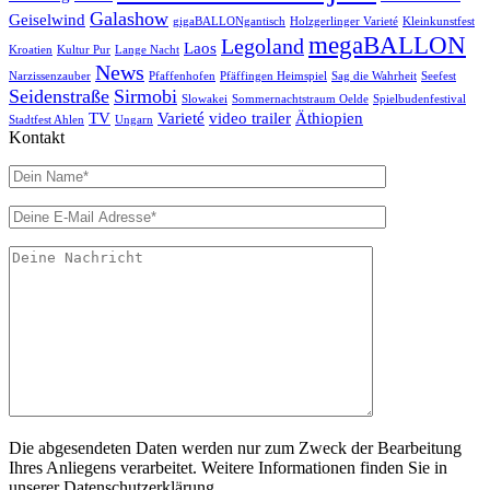
Galashow
Geiselwind
gigaBALLONgantisch
Holzgerlinger Varieté
Kleinkunstfest
megaBALLON
Legoland
Laos
Kroatien
Kultur Pur
Lange Nacht
News
Narzissenzauber
Pfaffenhofen
Pfäffingen Heimspiel
Sag die Wahrheit
Seefest
Seidenstraße
Sirmobi
Slowakei
Sommernachtstraum Oelde
Spielbudenfestival
TV
Varieté
video trailer
Äthiopien
Stadtfest Ahlen
Ungarn
Kontakt
Die abgesendeten Daten werden nur zum Zweck der Bearbeitung
Ihres Anliegens verarbeitet. Weitere Informationen finden Sie in
unserer Datenschutzerklärung