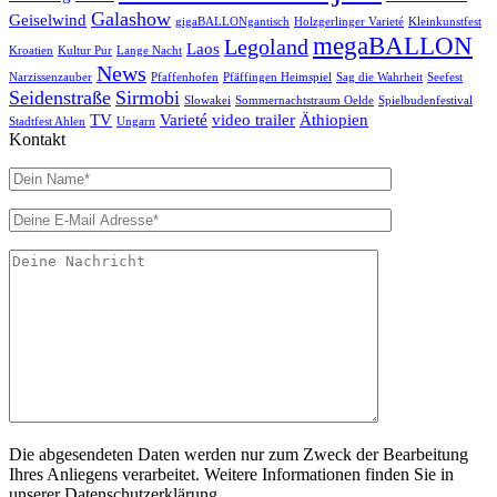
Galashow
Geiselwind
gigaBALLONgantisch
Holzgerlinger Varieté
Kleinkunstfest
megaBALLON
Legoland
Laos
Kroatien
Kultur Pur
Lange Nacht
News
Narzissenzauber
Pfaffenhofen
Pfäffingen Heimspiel
Sag die Wahrheit
Seefest
Seidenstraße
Sirmobi
Slowakei
Sommernachtstraum Oelde
Spielbudenfestival
TV
Varieté
video trailer
Äthiopien
Stadtfest Ahlen
Ungarn
Kontakt
Die abgesendeten Daten werden nur zum Zweck der Bearbeitung
Ihres Anliegens verarbeitet. Weitere Informationen finden Sie in
unserer Datenschutzerklärung