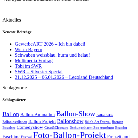
Aktuelles
Neueste Beiträge
GewerbeART 2026 – Ich bin dabei!
Wir in Bayern
Schwaben weissblau, hurra und helau!
Multimedia Vortrag
Tobi im SWR
SWR – Silvester Special
21.12.2025 – 06.01.2026 – Legoland Deutschland
Schlagworte
Schlagwörter
Ballon-Show
Ballon
Ballon-Animation
Ballondeko
Ballonshow
Ballon Projekt
Balloninstallation
Bike'n Art Festival
Bosnien
Comedyshow
Bostalsee
Cäsar&Cleopatra
Dschungelnacht Zoo Augsburg
Ecuador
Foto-Ballon-Projekt
Fasching
Freizeitland
Festival