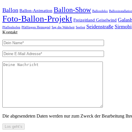
Ballon-Show
Ballon
Ballon-Animation
Ballondeko
Balloninstallatio
Foto-Ballon-Projekt
Galas
Freizeitland Geiselwind
Seidenstraße
Sirmobi
Pfaffenhofen
Pfäffingen Heimspiel
Sag die Wahrheit
Seefest
Kontakt
Die abgesendeten Daten werden nur zum Zweck der Bearbeitung Ihres 