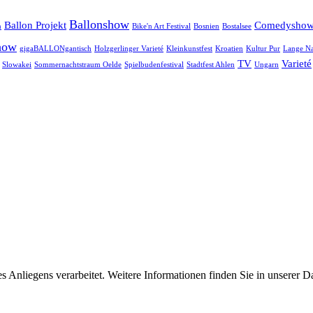
Ballonshow
Ballon Projekt
Comedysho
n
Bike'n Art Festival
Bosnien
Bostalsee
how
gigaBALLONgantisch
Holzgerlinger Varieté
Kleinkunstfest
Kroatien
Kultur Pur
Lange Na
TV
Varieté
Slowakei
Sommernachtstraum Oelde
Spielbudenfestival
Stadtfest Ahlen
Ungarn
Anliegens verarbeitet. Weitere Informationen finden Sie in unserer D