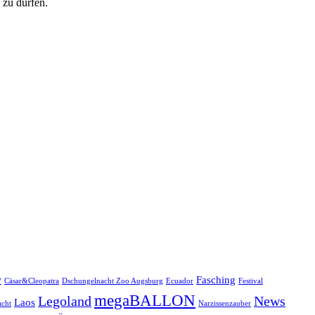
 zu dürfen.
w
Fasching
Cäsar&Cleopatra
Dschungelnacht Zoo Augsburg
Ecuador
Festival
megaBALLON
Legoland
News
Laos
cht
Narzissenzauber