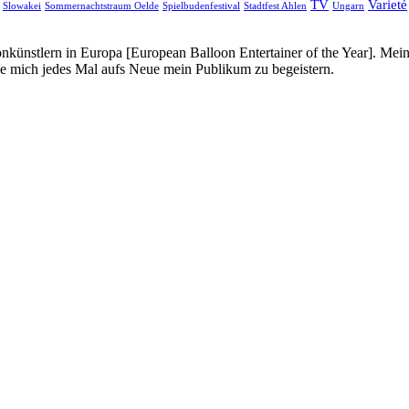
TV
Varieté
Slowakei
Sommernachtstraum Oelde
Spielbudenfestival
Stadtfest Ahlen
Ungarn
onkünstlern in Europa [European Balloon Entertainer of the Year]. Mei
ue mich jedes Mal aufs Neue mein Publikum zu begeistern.