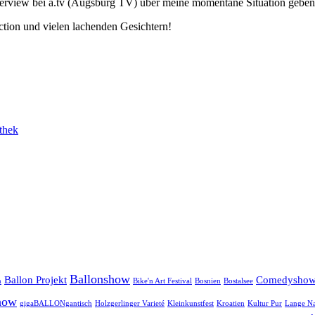
nterview bei a.tv (Augsburg TV) über meine momentane Situation geben
ction und vielen lachenden Gesichtern!
thek
Ballonshow
Ballon Projekt
Comedysho
n
Bike'n Art Festival
Bosnien
Bostalsee
how
gigaBALLONgantisch
Holzgerlinger Varieté
Kleinkunstfest
Kroatien
Kultur Pur
Lange Na