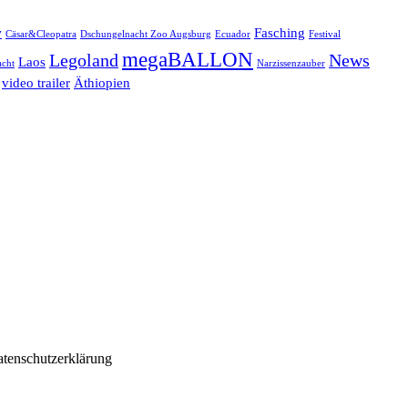
w
Fasching
Cäsar&Cleopatra
Dschungelnacht Zoo Augsburg
Ecuador
Festival
megaBALLON
Legoland
News
Laos
cht
Narzissenzauber
video trailer
Äthiopien
atenschutzerklärung