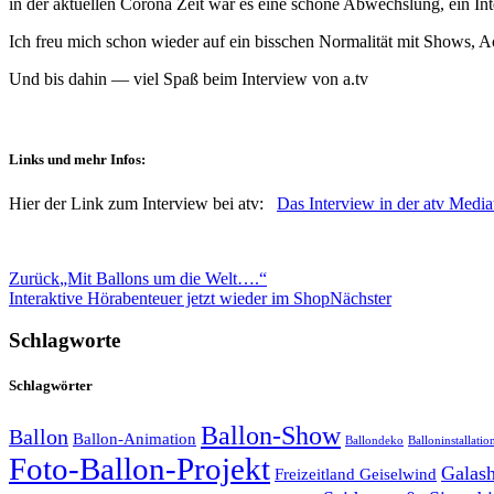
in der aktuellen Corona Zeit war es eine schöne Abwechslung, ein I
Ich freu mich schon wieder auf ein bisschen Normalität mit Shows, A
Und bis dahin — viel Spaß beim Interview von a.tv
Links und mehr Infos:
Hier der Link zum Interview bei atv:
Das Interview in der atv Media
Zurück
„Mit Ballons um die Welt….“
Interaktive Hörabenteuer jetzt wieder im Shop
Nächster
Schlagworte
Schlagwörter
Ballon-Show
Ballon
Ballon-Animation
Ballondeko
Balloninstallatio
Foto-Ballon-Projekt
Galas
Freizeitland Geiselwind