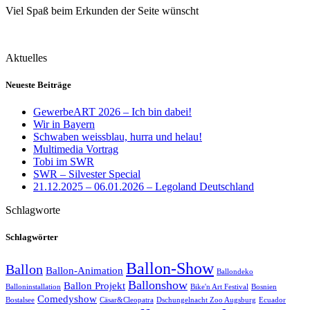
Viel Spaß beim Erkunden der Seite wünscht
Aktuelles
Neueste Beiträge
GewerbeART 2026 – Ich bin dabei!
Wir in Bayern
Schwaben weissblau, hurra und helau!
Multimedia Vortrag
Tobi im SWR
SWR – Silvester Special
21.12.2025 – 06.01.2026 – Legoland Deutschland
Schlagworte
Schlagwörter
Ballon-Show
Ballon
Ballon-Animation
Ballondeko
Ballonshow
Ballon Projekt
Balloninstallation
Bike'n Art Festival
Bosnien
Comedyshow
Bostalsee
Cäsar&Cleopatra
Dschungelnacht Zoo Augsburg
Ecuador