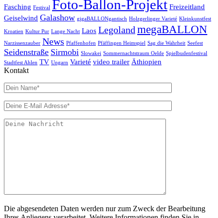
Foto-Ballon-Projekt
Fasching
Freizeitland
Festival
Galashow
Geiselwind
gigaBALLONgantisch
Holzgerlinger Varieté
Kleinkunstfest
megaBALLON
Legoland
Laos
Kroatien
Kultur Pur
Lange Nacht
News
Narzissenzauber
Pfaffenhofen
Pfäffingen Heimspiel
Sag die Wahrheit
Seefest
Seidenstraße
Sirmobi
Slowakei
Sommernachtstraum Oelde
Spielbudenfestival
TV
Varieté
video trailer
Äthiopien
Stadtfest Ahlen
Ungarn
Kontakt
Die abgesendeten Daten werden nur zum Zweck der Bearbeitung
Ihres Anliegens verarbeitet. Weitere Informationen finden Sie in