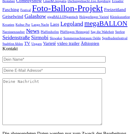
Comedyshow
Bostalsee
Cäsar&Cleopatra
Dschungelnacht Zoo Augsburg
Ecuador
Foto-Ballon-Projekt
Fasching
Freizeitland
Festival
Galashow
Geiselwind
gigaBALLONgantisch
Holzgerlinger Varieté
Kleinkunstfest
megaBALLON
Legoland
Laos
Kroatien
Kultur Pur
Lange Nacht
News
Narzissenzauber
Pfaffenhofen
Pfäffingen Heimspiel
Sag die Wahrheit
Seefest
Seidenstraße
Sirmobi
Slowakei
Sommernachtstraum Oelde
Spielbudenfestival
TV
Varieté
video trailer
Äthiopien
Stadtfest Ahlen
Ungarn
Kontakt
Die abgesendeten Daten werden nur zum Zweck der Bearbeitung