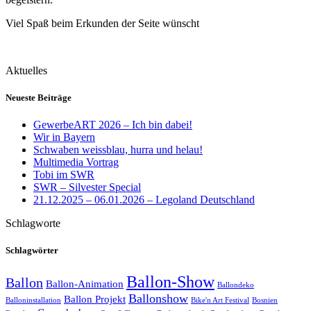
Viel Spaß beim Erkunden der Seite wünscht
Aktuelles
Neueste Beiträge
GewerbeART 2026 – Ich bin dabei!
Wir in Bayern
Schwaben weissblau, hurra und helau!
Multimedia Vortrag
Tobi im SWR
SWR – Silvester Special
21.12.2025 – 06.01.2026 – Legoland Deutschland
Schlagworte
Schlagwörter
Ballon-Show
Ballon
Ballon-Animation
Ballondeko
Ballonshow
Ballon Projekt
Balloninstallation
Bike'n Art Festival
Bosnien