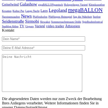
Galashow
Geiselwind
gigaBALLONgantisch
Holzgerlinger Varieté
Kleinkunstfest
megaBALLON
Legoland
Laos
Kroatien
Kultur Pur
Lange Nacht
News
Narzissenzauber
Pfaffenhofen
Pfäffingen Heimspiel
Sag die Wahrheit
Seefest
Seidenstraße
Sirmobi
Slowakei
Sommernachtstraum Oelde
Spielbudenfestival
TV
Varieté
video trailer
Äthiopien
Stadtfest Ahlen
Ungarn
Kontakt
Die abgesendeten Daten werden nur zum Zweck der Bearbeitung
Ihres Anliegens verarbeitet. Weitere Informationen finden Sie in
unserer Datenschutzerklärung