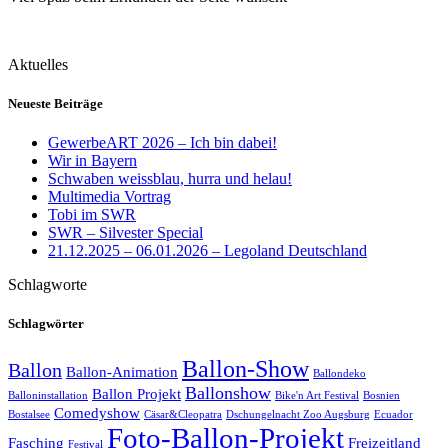
Aktuelles
Neueste Beiträge
GewerbeART 2026 – Ich bin dabei!
Wir in Bayern
Schwaben weissblau, hurra und helau!
Multimedia Vortrag
Tobi im SWR
SWR – Silvester Special
21.12.2025 – 06.01.2026 – Legoland Deutschland
Schlagworte
Schlagwörter
Ballon-Show
Ballon
Ballon-Animation
Ballondeko
Ballonshow
Ballon Projekt
Balloninstallation
Bike'n Art Festival
Bosnien
Comedyshow
Bostalsee
Cäsar&Cleopatra
Dschungelnacht Zoo Augsburg
Ecuador
Foto-Ballon-Projekt
Fasching
Freizeitland
Festival