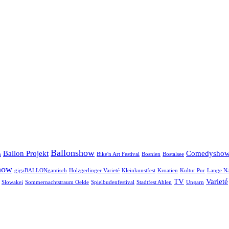
Ballonshow
Ballon Projekt
Comedysho
n
Bike'n Art Festival
Bosnien
Bostalsee
how
gigaBALLONgantisch
Holzgerlinger Varieté
Kleinkunstfest
Kroatien
Kultur Pur
Lange Na
TV
Varieté
Slowakei
Sommernachtstraum Oelde
Spielbudenfestival
Stadtfest Ahlen
Ungarn