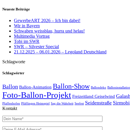
Neueste Beiträge
GewerbeART 2026 – Ich bin dabei!
Wir in Bayern
Schwaben weissblau, hurra und helau!
Multimedia Vortrag
Tobi im SWR
SWR – Silvester Special
21.12.2025 – 06.01.2026 – Legoland Deutschland
Schlagworte
Schlagwörter
Ballon-Show
Ballon
Ballon-Animation
Ballondeko
Balloninstallatio
Foto-Ballon-Projekt
Galas
Freizeitland Geiselwind
Seidenstraße
Sirmobi
Pfaffenhofen
Pfäffingen Heimspiel
Sag die Wahrheit
Seefest
Kontakt