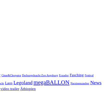
w
Fasching
Cäsar&Cleopatra
Dschungelnacht Zoo Augsburg
Ecuador
Festival
megaBALLON
Legoland
News
Laos
cht
Narzissenzauber
video trailer
Äthiopien