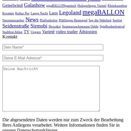
Galashow
Geiselwind
gigaBALLONgantisch
Holzgerlinger Varieté
Kleinkunstfest
megaBALLON
Legoland
Laos
Kroatien
Kultur Pur
Lange Nacht
News
Narzissenzauber
Pfaffenhofen
Pfäffingen Heimspiel
Sag die Wahrheit
Seefest
Seidenstraße
Sirmobi
Slowakei
Sommernachtstraum Oelde
Spielbudenfestival
TV
Varieté
video trailer
Äthiopien
Stadtfest Ahlen
Ungarn
Kontakt
Die abgesendeten Daten werden nur zum Zweck der Bearbeitung
Ihres Anliegens verarbeitet. Weitere Informationen finden Sie in
unserer Datenschutzerklärung