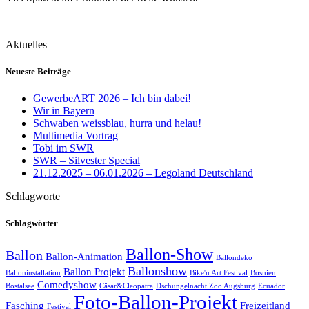
Aktuelles
Neueste Beiträge
GewerbeART 2026 – Ich bin dabei!
Wir in Bayern
Schwaben weissblau, hurra und helau!
Multimedia Vortrag
Tobi im SWR
SWR – Silvester Special
21.12.2025 – 06.01.2026 – Legoland Deutschland
Schlagworte
Schlagwörter
Ballon-Show
Ballon
Ballon-Animation
Ballondeko
Ballonshow
Ballon Projekt
Balloninstallation
Bike'n Art Festival
Bosnien
Comedyshow
Bostalsee
Cäsar&Cleopatra
Dschungelnacht Zoo Augsburg
Ecuador
Foto-Ballon-Projekt
Fasching
Freizeitland
Festival