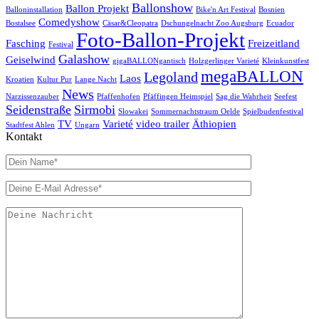
Ballonshow
Ballon Projekt
Balloninstallation
Bike'n Art Festival
Bosnien
Comedyshow
Bostalsee
Cäsar&Cleopatra
Dschungelnacht Zoo Augsburg
Ecuador
Foto-Ballon-Projekt
Fasching
Freizeitland
Festival
Galashow
Geiselwind
gigaBALLONgantisch
Holzgerlinger Varieté
Kleinkunstfest
megaBALLON
Legoland
Laos
Kroatien
Kultur Pur
Lange Nacht
News
Narzissenzauber
Pfaffenhofen
Pfäffingen Heimspiel
Sag die Wahrheit
Seefest
Seidenstraße
Sirmobi
Slowakei
Sommernachtstraum Oelde
Spielbudenfestival
TV
Varieté
video trailer
Äthiopien
Stadtfest Ahlen
Ungarn
Kontakt