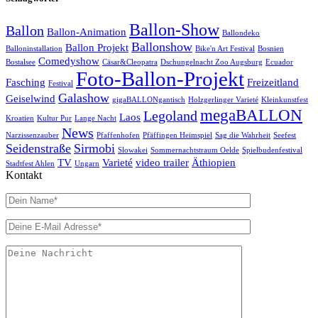
Ballon-Show
Ballon
Ballon-Animation
Ballondeko
Ballonshow
Ballon Projekt
Balloninstallation
Bike'n Art Festival
Bosnien
Comedyshow
Bostalsee
Cäsar&Cleopatra
Dschungelnacht Zoo Augsburg
Ecuador
Foto-Ballon-Projekt
Fasching
Freizeitland
Festival
Galashow
Geiselwind
gigaBALLONgantisch
Holzgerlinger Varieté
Kleinkunstfest
megaBALLON
Legoland
Laos
Kroatien
Kultur Pur
Lange Nacht
News
Narzissenzauber
Pfaffenhofen
Pfäffingen Heimspiel
Sag die Wahrheit
Seefest
Seidenstraße
Sirmobi
Slowakei
Sommernachtstraum Oelde
Spielbudenfestival
TV
Varieté
video trailer
Äthiopien
Stadtfest Ahlen
Ungarn
Kontakt