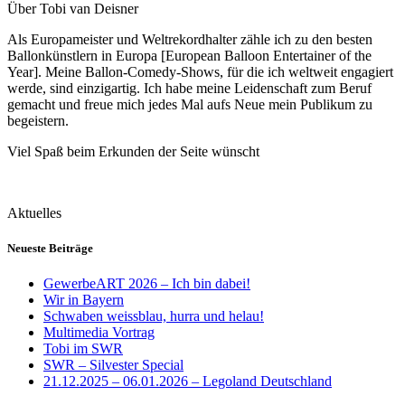
Über Tobi van Deisner
Als Europameister und Weltrekordhalter zähle ich zu den besten
Ballonkünstlern in Europa [European Balloon Entertainer of the
Year]. Meine Ballon-Comedy-Shows, für die ich weltweit engagiert
werde, sind einzigartig. Ich habe meine Leidenschaft zum Beruf
gemacht und freue mich jedes Mal aufs Neue mein Publikum zu
begeistern.
Viel Spaß beim Erkunden der Seite wünscht
Aktuelles
Neueste Beiträge
GewerbeART 2026 – Ich bin dabei!
Wir in Bayern
Schwaben weissblau, hurra und helau!
Multimedia Vortrag
Tobi im SWR
SWR – Silvester Special
21.12.2025 – 06.01.2026 – Legoland Deutschland