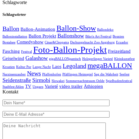
Schlagworte
Schlagwörter
Ballon-Show
Ballon
Ballon-Animation
Ballondeko
Ballonshow
Ballon Projekt
Balloninstallation
Bike'n Art Festival
Bosnien
Comedyshow
Bostalsee
Cäsar&Cleopatra
Dschungelnacht Zoo Augsburg
Ecuador
Foto-Ballon-Projekt
Fasching
Freizeitland
Festival
Galashow
Geiselwind
gigaBALLONgantisch
Holzgerlinger Varieté
Kleinkunstfest
megaBALLON
Legoland
Laos
Kroatien
Kultur Pur
Lange Nacht
News
Narzissenzauber
Pfaffenhofen
Pfäffingen Heimspiel
Sag die Wahrheit
Seefest
Seidenstraße
Sirmobi
Slowakei
Sommernachtstraum Oelde
Spielbudenfestival
TV
Varieté
video trailer
Äthiopien
Stadtfest Ahlen
Ungarn
Kontakt