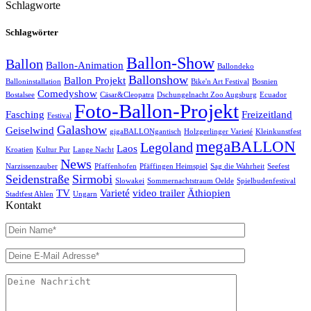
Schlagworte
Schlagwörter
Ballon-Show
Ballon
Ballon-Animation
Ballondeko
Ballonshow
Ballon Projekt
Balloninstallation
Bike'n Art Festival
Bosnien
Comedyshow
Bostalsee
Cäsar&Cleopatra
Dschungelnacht Zoo Augsburg
Ecuador
Foto-Ballon-Projekt
Fasching
Freizeitland
Festival
Galashow
Geiselwind
gigaBALLONgantisch
Holzgerlinger Varieté
Kleinkunstfest
megaBALLON
Legoland
Laos
Kroatien
Kultur Pur
Lange Nacht
News
Narzissenzauber
Pfaffenhofen
Pfäffingen Heimspiel
Sag die Wahrheit
Seefest
Seidenstraße
Sirmobi
Slowakei
Sommernachtstraum Oelde
Spielbudenfestival
TV
Varieté
video trailer
Äthiopien
Stadtfest Ahlen
Ungarn
Kontakt