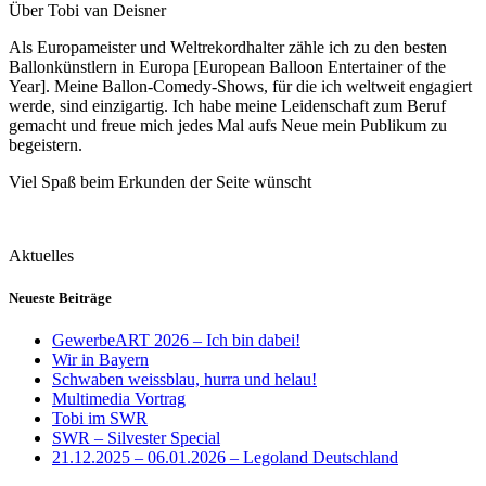
Über Tobi van Deisner
Als Europameister und Weltrekordhalter zähle ich zu den besten
Ballonkünstlern in Europa [European Balloon Entertainer of the
Year]. Meine Ballon-Comedy-Shows, für die ich weltweit engagiert
werde, sind einzigartig. Ich habe meine Leidenschaft zum Beruf
gemacht und freue mich jedes Mal aufs Neue mein Publikum zu
begeistern.
Viel Spaß beim Erkunden der Seite wünscht
Aktuelles
Neueste Beiträge
GewerbeART 2026 – Ich bin dabei!
Wir in Bayern
Schwaben weissblau, hurra und helau!
Multimedia Vortrag
Tobi im SWR
SWR – Silvester Special
21.12.2025 – 06.01.2026 – Legoland Deutschland