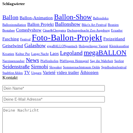
Schlagwörter
Ballon-Show
Ballon
Ballon-Animation
Ballondeko
Ballonshow
Ballon Projekt
Balloninstallation
Bike'n Art Festival
Bosnien
Comedyshow
Bostalsee
Cäsar&Cleopatra
Dschungelnacht Zoo Augsburg
Ecuador
Foto-Ballon-Projekt
Fasching
Freizeitland
Festival
Galashow
Geiselwind
gigaBALLONgantisch
Holzgerlinger Varieté
Kleinkunstfest
megaBALLON
Legoland
Laos
Kroatien
Kultur Pur
Lange Nacht
News
Narzissenzauber
Pfaffenhofen
Pfäffingen Heimspiel
Sag die Wahrheit
Seefest
Seidenstraße
Sirmobi
Slowakei
Sommernachtstraum Oelde
Spielbudenfestival
TV
Varieté
video trailer
Äthiopien
Stadtfest Ahlen
Ungarn
Kontakt