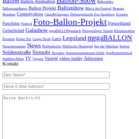
Ballon-Show
Ballon
Ballon-Animation
Ballondeko
Ballonshow
Ballon Projekt
Balloninstallation
Bike'n Art Festival
Bosnien
Comedyshow
Bostalsee
Cäsar&Cleopatra
Dschungelnacht Zoo Augsburg
Ecuador
Foto-Ballon-Projekt
Fasching
Freizeitland
Festival
Galashow
Geiselwind
gigaBALLONgantisch
Holzgerlinger Varieté
Kleinkunstfest
megaBALLON
Legoland
Laos
Kroatien
Kultur Pur
Lange Nacht
News
Narzissenzauber
Pfaffenhofen
Pfäffingen Heimspiel
Sag die Wahrheit
Seefest
Seidenstraße
Sirmobi
Slowakei
Sommernachtstraum Oelde
Spielbudenfestival
TV
Varieté
video trailer
Äthiopien
Stadtfest Ahlen
Ungarn
Kontakt