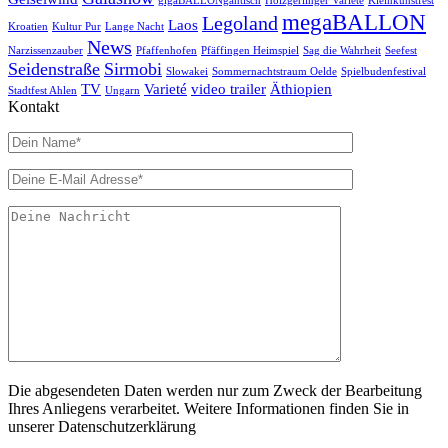
gigaBALLONgantisch
Holzgerlinger Varieté
Kleinkunstfest
megaBALLON
Legoland
Laos
Kroatien
Kultur Pur
Lange Nacht
News
Narzissenzauber
Pfaffenhofen
Pfäffingen Heimspiel
Sag die Wahrheit
Seefest
Seidenstraße
Sirmobi
Slowakei
Sommernachtstraum Oelde
Spielbudenfestival
TV
Varieté
video trailer
Äthiopien
Stadtfest Ahlen
Ungarn
Kontakt
Die abgesendeten Daten werden nur zum Zweck der Bearbeitung
Ihres Anliegens verarbeitet. Weitere Informationen finden Sie in
unserer Datenschutzerklärung