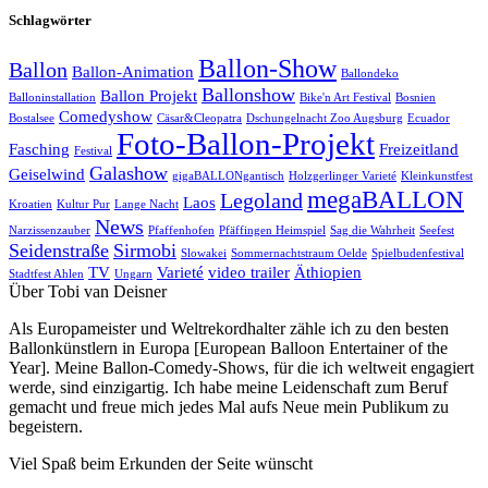
Schlagwörter
Ballon-Show
Ballon
Ballon-Animation
Ballondeko
Ballonshow
Ballon Projekt
Balloninstallation
Bike'n Art Festival
Bosnien
Comedyshow
Bostalsee
Cäsar&Cleopatra
Dschungelnacht Zoo Augsburg
Ecuador
Foto-Ballon-Projekt
Fasching
Freizeitland
Festival
Galashow
Geiselwind
gigaBALLONgantisch
Holzgerlinger Varieté
Kleinkunstfest
megaBALLON
Legoland
Laos
Kroatien
Kultur Pur
Lange Nacht
News
Narzissenzauber
Pfaffenhofen
Pfäffingen Heimspiel
Sag die Wahrheit
Seefest
Seidenstraße
Sirmobi
Slowakei
Sommernachtstraum Oelde
Spielbudenfestival
TV
Varieté
video trailer
Äthiopien
Stadtfest Ahlen
Ungarn
Über Tobi van Deisner
Als Europameister und Weltrekordhalter zähle ich zu den besten
Ballonkünstlern in Europa [European Balloon Entertainer of the
Year]. Meine Ballon-Comedy-Shows, für die ich weltweit engagiert
werde, sind einzigartig. Ich habe meine Leidenschaft zum Beruf
gemacht und freue mich jedes Mal aufs Neue mein Publikum zu
begeistern.
Viel Spaß beim Erkunden der Seite wünscht