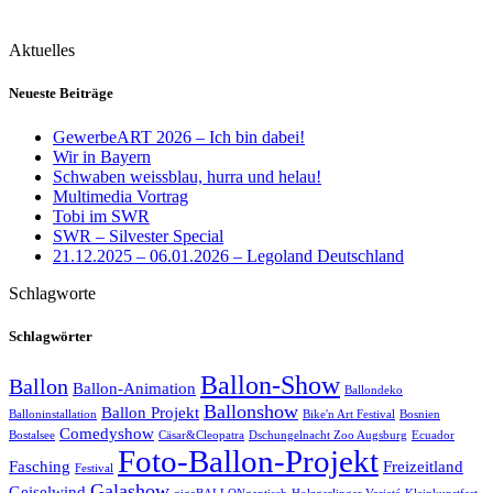
Aktuelles
Neueste Beiträge
GewerbeART 2026 – Ich bin dabei!
Wir in Bayern
Schwaben weissblau, hurra und helau!
Multimedia Vortrag
Tobi im SWR
SWR – Silvester Special
21.12.2025 – 06.01.2026 – Legoland Deutschland
Schlagworte
Schlagwörter
Ballon-Show
Ballon
Ballon-Animation
Ballondeko
Ballonshow
Ballon Projekt
Balloninstallation
Bike'n Art Festival
Bosnien
Comedyshow
Bostalsee
Cäsar&Cleopatra
Dschungelnacht Zoo Augsburg
Ecuador
Foto-Ballon-Projekt
Fasching
Freizeitland
Festival
Galashow
Geiselwind