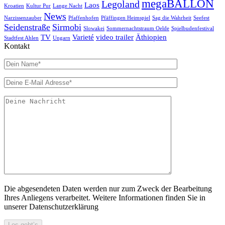
megaBALLON
Legoland
Laos
Kroatien
Kultur Pur
Lange Nacht
News
Narzissenzauber
Pfaffenhofen
Pfäffingen Heimspiel
Sag die Wahrheit
Seefest
Seidenstraße
Sirmobi
Slowakei
Sommernachtstraum Oelde
Spielbudenfestival
TV
Varieté
video trailer
Äthiopien
Stadtfest Ahlen
Ungarn
Kontakt
Die abgesendeten Daten werden nur zum Zweck der Bearbeitung
Ihres Anliegens verarbeitet. Weitere Informationen finden Sie in
unserer Datenschutzerklärung