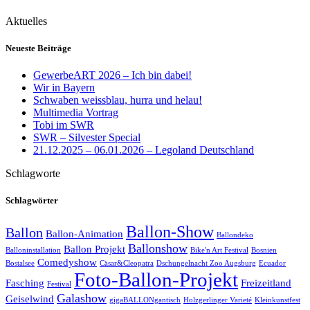
Aktuelles
Neueste Beiträge
GewerbeART 2026 – Ich bin dabei!
Wir in Bayern
Schwaben weissblau, hurra und helau!
Multimedia Vortrag
Tobi im SWR
SWR – Silvester Special
21.12.2025 – 06.01.2026 – Legoland Deutschland
Schlagworte
Schlagwörter
Ballon-Show
Ballon
Ballon-Animation
Ballondeko
Ballonshow
Ballon Projekt
Balloninstallation
Bike'n Art Festival
Bosnien
Comedyshow
Bostalsee
Cäsar&Cleopatra
Dschungelnacht Zoo Augsburg
Ecuador
Foto-Ballon-Projekt
Fasching
Freizeitland
Festival
Galashow
Geiselwind
gigaBALLONgantisch
Holzgerlinger Varieté
Kleinkunstfest