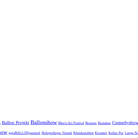
Ballonshow
Ballon Projekt
Comedysho
n
Bike'n Art Festival
Bosnien
Bostalsee
how
gigaBALLONgantisch
Holzgerlinger Varieté
Kleinkunstfest
Kroatien
Kultur Pur
Lange Na