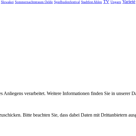
TV
Varieté
Slowakei
Sommernachtstraum Oelde
Spielbudenfestival
Stadtfest Ahlen
Ungarn
Anliegens verarbeitet. Weitere Informationen finden Sie in unserer D
uschicken. Bitte beachten Sie, dass dabei Daten mit Drittanbietern aus