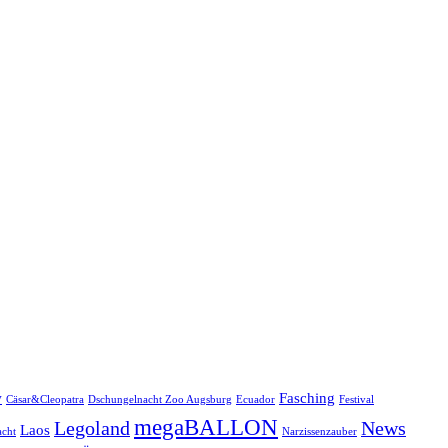
w
Fasching
Cäsar&Cleopatra
Dschungelnacht Zoo Augsburg
Ecuador
Festival
megaBALLON
Legoland
News
Laos
cht
Narzissenzauber