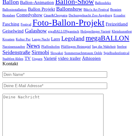
Ballon-Show
Ballon
Ballon-Animation
Ballondeko
Ballonshow
Ballon Projekt
Balloninstallation
Bike'n Art Festival
Bosnien
Comedyshow
Bostalsee
Cäsar&Cleopatra
Dschungelnacht Zoo Augsburg
Ecuador
Foto-Ballon-Projekt
Fasching
Freizeitland
Festival
Galashow
Geiselwind
gigaBALLONgantisch
Holzgerlinger Varieté
Kleinkunstfest
megaBALLON
Legoland
Laos
Kroatien
Kultur Pur
Lange Nacht
News
Narzissenzauber
Pfaffenhofen
Pfäffingen Heimspiel
Sag die Wahrheit
Seefest
Seidenstraße
Sirmobi
Slowakei
Sommernachtstraum Oelde
Spielbudenfestival
TV
Varieté
video trailer
Äthiopien
Stadtfest Ahlen
Ungarn
Kontakt