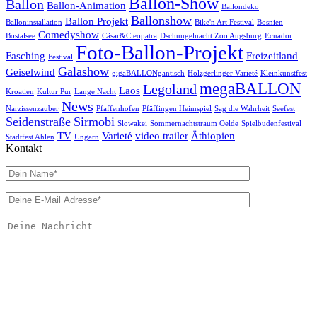
Ballon-Show
Ballon
Ballon-Animation
Ballondeko
Ballonshow
Ballon Projekt
Balloninstallation
Bike'n Art Festival
Bosnien
Comedyshow
Bostalsee
Cäsar&Cleopatra
Dschungelnacht Zoo Augsburg
Ecuador
Foto-Ballon-Projekt
Fasching
Freizeitland
Festival
Galashow
Geiselwind
gigaBALLONgantisch
Holzgerlinger Varieté
Kleinkunstfest
megaBALLON
Legoland
Laos
Kroatien
Kultur Pur
Lange Nacht
News
Narzissenzauber
Pfaffenhofen
Pfäffingen Heimspiel
Sag die Wahrheit
Seefest
Seidenstraße
Sirmobi
Slowakei
Sommernachtstraum Oelde
Spielbudenfestival
TV
Varieté
video trailer
Äthiopien
Stadtfest Ahlen
Ungarn
Kontakt