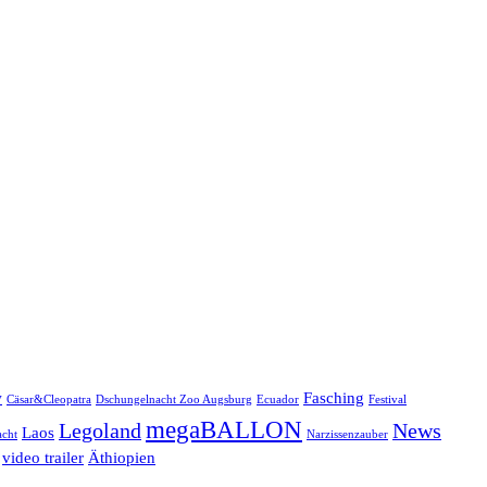
w
Fasching
Cäsar&Cleopatra
Dschungelnacht Zoo Augsburg
Ecuador
Festival
megaBALLON
Legoland
News
Laos
cht
Narzissenzauber
video trailer
Äthiopien