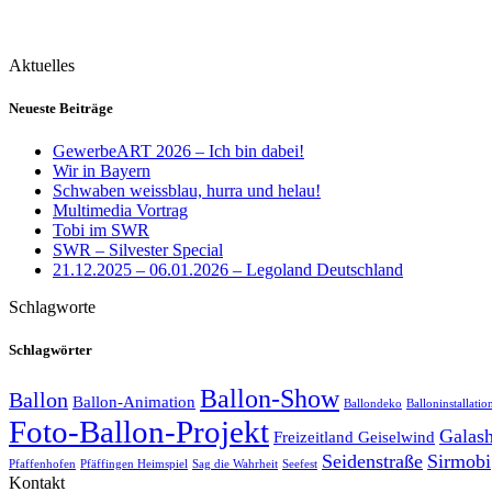
Aktuelles
Neueste Beiträge
GewerbeART 2026 – Ich bin dabei!
Wir in Bayern
Schwaben weissblau, hurra und helau!
Multimedia Vortrag
Tobi im SWR
SWR – Silvester Special
21.12.2025 – 06.01.2026 – Legoland Deutschland
Schlagworte
Schlagwörter
Ballon-Show
Ballon
Ballon-Animation
Ballondeko
Balloninstallatio
Foto-Ballon-Projekt
Galas
Freizeitland Geiselwind
Seidenstraße
Sirmobi
Pfaffenhofen
Pfäffingen Heimspiel
Sag die Wahrheit
Seefest
Kontakt