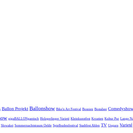
Ballonshow
Ballon Projekt
Comedysho
n
Bike'n Art Festival
Bosnien
Bostalsee
how
gigaBALLONgantisch
Holzgerlinger Varieté
Kleinkunstfest
Kroatien
Kultur Pur
Lange Na
TV
Varieté
Slowakei
Sommernachtstraum Oelde
Spielbudenfestival
Stadtfest Ahlen
Ungarn