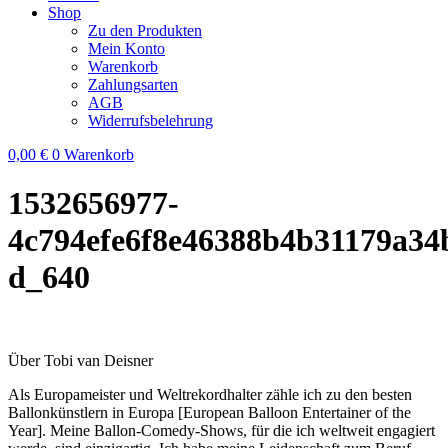
Shop
Zu den Produkten
Mein Konto
Warenkorb
Zahlungsarten
AGB
Widerrufsbelehrung
0,00
€
0
Warenkorb
1532656977-
4c794efe6f8e46388b4b31179a34
d_640
Über Tobi van Deisner
Als Europameister und Weltrekordhalter zähle ich zu den besten
Ballonkünstlern in Europa [European Balloon Entertainer of the
Year]. Meine Ballon-Comedy-Shows, für die ich weltweit engagiert