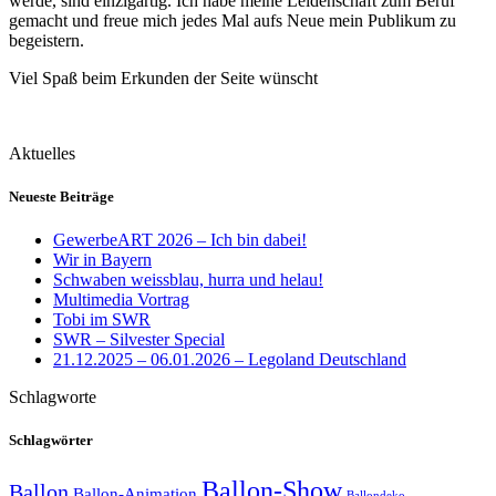
werde, sind einzigartig. Ich habe meine Leidenschaft zum Beruf
gemacht und freue mich jedes Mal aufs Neue mein Publikum zu
begeistern.
Viel Spaß beim Erkunden der Seite wünscht
Aktuelles
Neueste Beiträge
GewerbeART 2026 – Ich bin dabei!
Wir in Bayern
Schwaben weissblau, hurra und helau!
Multimedia Vortrag
Tobi im SWR
SWR – Silvester Special
21.12.2025 – 06.01.2026 – Legoland Deutschland
Schlagworte
Schlagwörter
Ballon-Show
Ballon
Ballon-Animation
Ballondeko