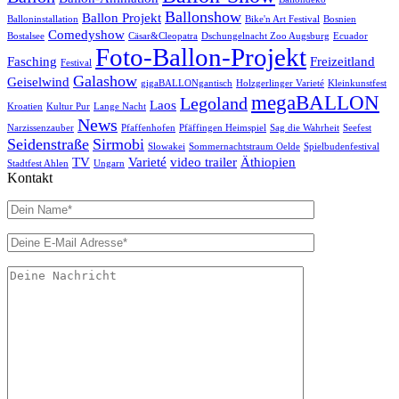
Ballonshow
Ballon Projekt
Balloninstallation
Bike'n Art Festival
Bosnien
Comedyshow
Bostalsee
Cäsar&Cleopatra
Dschungelnacht Zoo Augsburg
Ecuador
Foto-Ballon-Projekt
Fasching
Freizeitland
Festival
Galashow
Geiselwind
gigaBALLONgantisch
Holzgerlinger Varieté
Kleinkunstfest
megaBALLON
Legoland
Laos
Kroatien
Kultur Pur
Lange Nacht
News
Narzissenzauber
Pfaffenhofen
Pfäffingen Heimspiel
Sag die Wahrheit
Seefest
Seidenstraße
Sirmobi
Slowakei
Sommernachtstraum Oelde
Spielbudenfestival
TV
Varieté
video trailer
Äthiopien
Stadtfest Ahlen
Ungarn
Kontakt