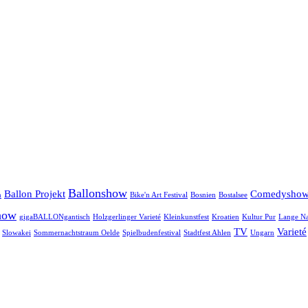
Ballonshow
Ballon Projekt
Comedysho
n
Bike'n Art Festival
Bosnien
Bostalsee
how
gigaBALLONgantisch
Holzgerlinger Varieté
Kleinkunstfest
Kroatien
Kultur Pur
Lange Na
TV
Varieté
Slowakei
Sommernachtstraum Oelde
Spielbudenfestival
Stadtfest Ahlen
Ungarn