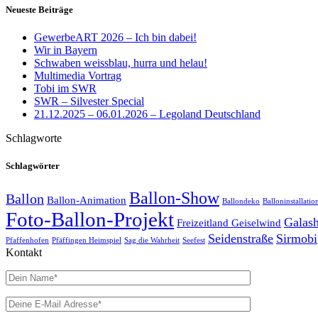
Neueste Beiträge
GewerbeART 2026 – Ich bin dabei!
Wir in Bayern
Schwaben weissblau, hurra und helau!
Multimedia Vortrag
Tobi im SWR
SWR – Silvester Special
21.12.2025 – 06.01.2026 – Legoland Deutschland
Schlagworte
Schlagwörter
Ballon-Show
Ballon
Ballon-Animation
Ballondeko
Balloninstallatio
Foto-Ballon-Projekt
Galas
Freizeitland Geiselwind
Seidenstraße
Sirmobi
Pfaffenhofen
Pfäffingen Heimspiel
Sag die Wahrheit
Seefest
Kontakt