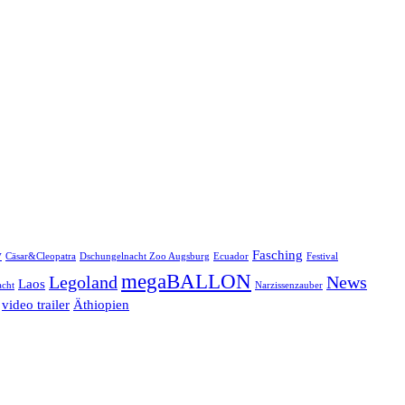
w
Fasching
Cäsar&Cleopatra
Dschungelnacht Zoo Augsburg
Ecuador
Festival
megaBALLON
Legoland
News
Laos
cht
Narzissenzauber
video trailer
Äthiopien