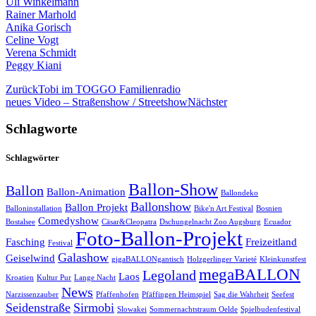
Uli Winkelmann
Rainer Marhold
Anika Gorisch
Celine Vogt
Verena Schmidt
Peggy Kiani
Zurück
Tobi im TOGGO Familienradio
neues Video – Straßenshow / Streetshow
Nächster
Schlagworte
Schlagwörter
Ballon-Show
Ballon
Ballon-Animation
Ballondeko
Ballonshow
Ballon Projekt
Balloninstallation
Bike'n Art Festival
Bosnien
Comedyshow
Bostalsee
Cäsar&Cleopatra
Dschungelnacht Zoo Augsburg
Ecuador
Foto-Ballon-Projekt
Fasching
Freizeitland
Festival
Galashow
Geiselwind
gigaBALLONgantisch
Holzgerlinger Varieté
Kleinkunstfest
megaBALLON
Legoland
Laos
Kroatien
Kultur Pur
Lange Nacht
News
Narzissenzauber
Pfaffenhofen
Pfäffingen Heimspiel
Sag die Wahrheit
Seefest
Seidenstraße
Sirmobi
Slowakei
Sommernachtstraum Oelde
Spielbudenfestival