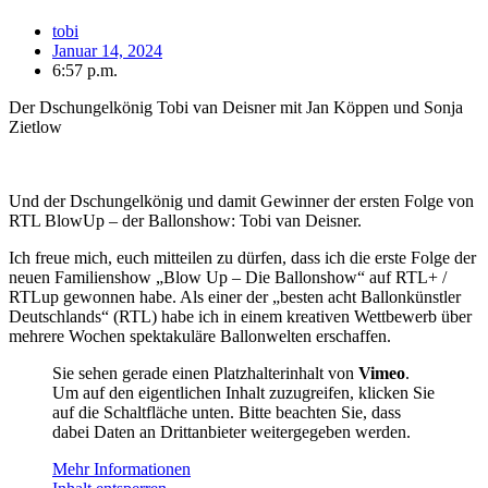
tobi
Januar 14, 2024
6:57 p.m.
Der Dschungelkönig Tobi van Deisner mit Jan Köppen und Sonja
Zietlow
Und der Dschungelkönig und damit Gewinner der ersten Folge von
RTL BlowUp – der Ballonshow: Tobi van Deisner.
Ich freue mich, euch mitteilen zu dürfen, dass ich die erste Folge der
neuen Familienshow „Blow Up – Die Ballonshow“ auf RTL+ /
RTLup gewonnen habe. Als einer der „besten acht Ballonkünstler
Deutschlands“ (RTL) habe ich in einem kreativen Wettbewerb über
mehrere Wochen spektakuläre Ballonwelten erschaffen.
Sie sehen gerade einen Platzhalterinhalt von
Vimeo
.
Um auf den eigentlichen Inhalt zuzugreifen, klicken Sie
auf die Schaltfläche unten. Bitte beachten Sie, dass
dabei Daten an Drittanbieter weitergegeben werden.
Mehr Informationen