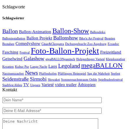
Schlagworte
Schlagwörter
Ballon-Show
Ballon
Ballon-Animation
Ballondeko
Ballonshow
Ballon Projekt
Balloninstallation
Bike'n Art Festival
Bosnien
Comedyshow
Bostalsee
Cäsar&Cleopatra
Dschungelnacht Zoo Augsburg
Ecuador
Foto-Ballon-Projekt
Fasching
Freizeitland
Festival
Galashow
Geiselwind
gigaBALLONgantisch
Holzgerlinger Varieté
Kleinkunstfest
megaBALLON
Legoland
Laos
Kroatien
Kultur Pur
Lange Nacht
News
Narzissenzauber
Pfaffenhofen
Pfäffingen Heimspiel
Sag die Wahrheit
Seefest
Seidenstraße
Sirmobi
Slowakei
Sommernachtstraum Oelde
Spielbudenfestival
TV
Varieté
video trailer
Äthiopien
Stadtfest Ahlen
Ungarn
Kontakt