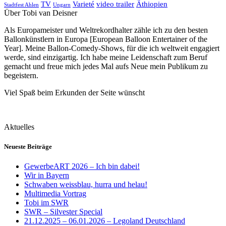
TV
Varieté
video trailer
Äthiopien
Stadtfest Ahlen
Ungarn
Über Tobi van Deisner
Als Europameister und Weltrekordhalter zähle ich zu den besten
Ballonkünstlern in Europa [European Balloon Entertainer of the
Year]. Meine Ballon-Comedy-Shows, für die ich weltweit engagiert
werde, sind einzigartig. Ich habe meine Leidenschaft zum Beruf
gemacht und freue mich jedes Mal aufs Neue mein Publikum zu
begeistern.
Viel Spaß beim Erkunden der Seite wünscht
Aktuelles
Neueste Beiträge
GewerbeART 2026 – Ich bin dabei!
Wir in Bayern
Schwaben weissblau, hurra und helau!
Multimedia Vortrag
Tobi im SWR
SWR – Silvester Special
21.12.2025 – 06.01.2026 – Legoland Deutschland