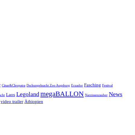
w
Fasching
Cäsar&Cleopatra
Dschungelnacht Zoo Augsburg
Ecuador
Festival
megaBALLON
Legoland
News
Laos
cht
Narzissenzauber
video trailer
Äthiopien