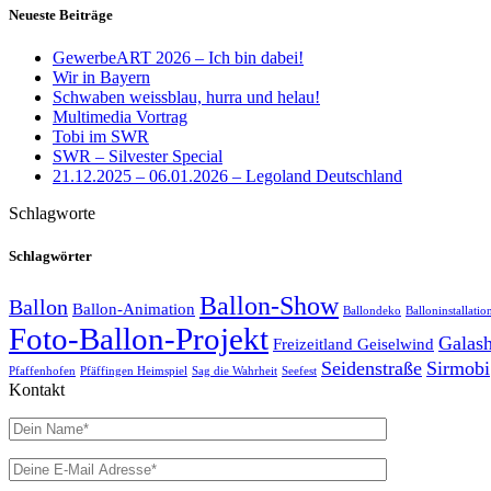
Neueste Beiträge
GewerbeART 2026 – Ich bin dabei!
Wir in Bayern
Schwaben weissblau, hurra und helau!
Multimedia Vortrag
Tobi im SWR
SWR – Silvester Special
21.12.2025 – 06.01.2026 – Legoland Deutschland
Schlagworte
Schlagwörter
Ballon-Show
Ballon
Ballon-Animation
Ballondeko
Balloninstallatio
Foto-Ballon-Projekt
Galas
Freizeitland Geiselwind
Seidenstraße
Sirmobi
Pfaffenhofen
Pfäffingen Heimspiel
Sag die Wahrheit
Seefest
Kontakt