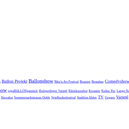
Ballonshow
Ballon Projekt
Comedysho
n
Bike'n Art Festival
Bosnien
Bostalsee
how
gigaBALLONgantisch
Holzgerlinger Varieté
Kleinkunstfest
Kroatien
Kultur Pur
Lange Na
TV
Varieté
Slowakei
Sommernachtstraum Oelde
Spielbudenfestival
Stadtfest Ahlen
Ungarn