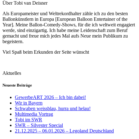
Über Tobi van Deisner
Als Europameister und Weltrekordhalter zähle ich zu den besten
Ballonkünstlern in Europa [European Balloon Entertainer of the
Year]. Meine Ballon-Comedy-Shows, für die ich weltweit engagiert
werde, sind einzigartig. Ich habe meine Leidenschaft zum Beruf
gemacht und freue mich jedes Mal aufs Neue mein Publikum zu
begeistern.
Viel Spaß beim Erkunden der Seite wünscht
Aktuelles
Neueste Beiträge
GewerbeART 2026 – Ich bin dabei!
Wir in Bayern
Schwaben weissblau, hurra und helau!
Multimedia Vortrag
Tobi im SWR
SWR – Silvester Special
21.12.2025 – 06.01.2026 – Legoland Deutschland