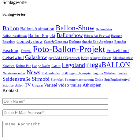
Schlagworte
Schlagwörter
Ballon-Show
Ballon
Ballon-Animation
Ballondeko
Ballonshow
Ballon Projekt
Balloninstallation
Bike'n Art Festival
Bosnien
Comedyshow
Bostalsee
Cäsar&Cleopatra
Dschungelnacht Zoo Augsburg
Ecuador
Foto-Ballon-Projekt
Fasching
Freizeitland
Festival
Galashow
Geiselwind
gigaBALLONgantisch
Holzgerlinger Varieté
Kleinkunstfest
megaBALLON
Legoland
Laos
Kroatien
Kultur Pur
Lange Nacht
News
Narzissenzauber
Pfaffenhofen
Pfäffingen Heimspiel
Sag die Wahrheit
Seefest
Seidenstraße
Sirmobi
Slowakei
Sommernachtstraum Oelde
Spielbudenfestival
TV
Varieté
video trailer
Äthiopien
Stadtfest Ahlen
Ungarn
Kontakt